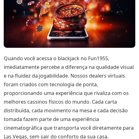
Quando você acessa o blackjack no Fun1955,
imediatamente percebe a diferença na qualidade visual
e na fluidez da jogabilidade. Nossos dealers virtuais
foram criados com tecnologia de ponta,
proporcionando uma experiência que rivaliza com os
melhores cassinos físicos do mundo. Cada carta
distribuída, cada movimento na mesa e cada decisão
tomada fazem parte de uma experiência
cinematográfica que transporta você diretamente para
Las Vegas, sem sair do conforto da sua casa.