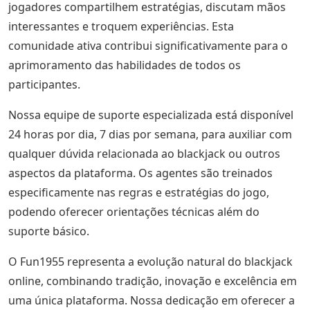
jogadores compartilhem estratégias, discutam mãos
interessantes e troquem experiências. Esta
comunidade ativa contribui significativamente para o
aprimoramento das habilidades de todos os
participantes.
Nossa equipe de suporte especializada está disponível
24 horas por dia, 7 dias por semana, para auxiliar com
qualquer dúvida relacionada ao blackjack ou outros
aspectos da plataforma. Os agentes são treinados
especificamente nas regras e estratégias do jogo,
podendo oferecer orientações técnicas além do
suporte básico.
O Fun1955 representa a evolução natural do blackjack
online, combinando tradição, inovação e excelência em
uma única plataforma. Nossa dedicação em oferecer a