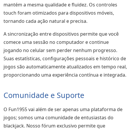
mantém a mesma qualidade e fluidez. Os controles
touch foram otimizados para dispositivos móveis,
tornando cada ação natural e precisa.
A sincronização entre dispositivos permite que você
comece uma sessão no computador e continue
jogando no celular sem perder nenhum progresso.
Suas estatísticas, configurações pessoais e histórico de
jogos são automaticamente atualizados em tempo real,
proporcionando uma experiência contínua e integrada.
Comunidade e Suporte
O Fun1955 vai além de ser apenas uma plataforma de
jogos; somos uma comunidade de entusiastas do
blackjack. Nosso fórum exclusivo permite que