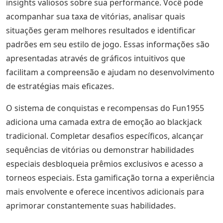
insights valiosos sobre sua performance. Você pode
acompanhar sua taxa de vitórias, analisar quais
situações geram melhores resultados e identificar
padrões em seu estilo de jogo. Essas informações são
apresentadas através de gráficos intuitivos que
facilitam a compreensão e ajudam no desenvolvimento
de estratégias mais eficazes.
O sistema de conquistas e recompensas do Fun1955
adiciona uma camada extra de emoção ao blackjack
tradicional. Completar desafios específicos, alcançar
sequências de vitórias ou demonstrar habilidades
especiais desbloqueia prêmios exclusivos e acesso a
torneos especiais. Esta gamificação torna a experiência
mais envolvente e oferece incentivos adicionais para
aprimorar constantemente suas habilidades.