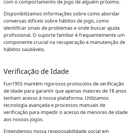
com o comportamento de jogo de alguém próximo.
Disponibilizamos informações sobre como abordar
conversas difíceis sobre hábitos de jogo, como
identificar sinais de problemas e onde buscar ajuda
profissional. O suporte familiar é frequentemente um
componente crucial na recuperação e manutenção de
hábitos saudáveis.
Verificação de Idade
Fun1955 mantém rigorosos protocolos de verificação
de idade para garantir que apenas maiores de 18 anos
tenham acesso à nossa plataforma. Utilizamos
tecnologia avançada e processos manuais de
verificação para impedir o acesso de menores de idade
aos nossos jogos.
Entendemos nossa responsabilidade social em