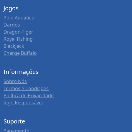
Jogos
Pólo Aquático
Dardos
Dragon-Tiger
Royal Fishing
BlackJack
Charge Buffalo
Informações
Sobre Nós
Termos e Condições
Política de Privacidade
Jogo Responsável
Suporte
Pagamento