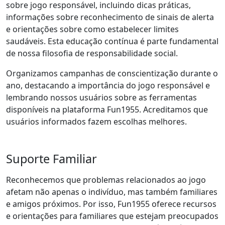
sobre jogo responsável, incluindo dicas práticas,
informações sobre reconhecimento de sinais de alerta
e orientações sobre como estabelecer limites
saudáveis. Esta educação contínua é parte fundamental
de nossa filosofia de responsabilidade social.
Organizamos campanhas de conscientização durante o
ano, destacando a importância do jogo responsável e
lembrando nossos usuários sobre as ferramentas
disponíveis na plataforma Fun1955. Acreditamos que
usuários informados fazem escolhas melhores.
Suporte Familiar
Reconhecemos que problemas relacionados ao jogo
afetam não apenas o indivíduo, mas também familiares
e amigos próximos. Por isso, Fun1955 oferece recursos
e orientações para familiares que estejam preocupados