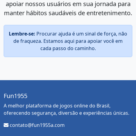
apoiar nossos usuários em sua jornada para
manter hábitos saudáveis de entretenimento.
Lembre-se:
Procurar ajuda é um sinal de força, não
de fraqueza. Estamos aqui para apoiar você em
cada passo do caminho.
Fun1955
A melhor plataforma de jogos online do Brasil,
oferecendo segurança, diversão e experiências únicas.
contato@fun1955a.com