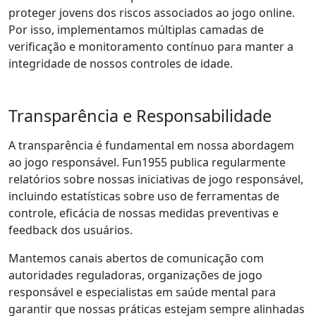
proteger jovens dos riscos associados ao jogo online.
Por isso, implementamos múltiplas camadas de
verificação e monitoramento contínuo para manter a
integridade de nossos controles de idade.
Transparência e Responsabilidade
A transparência é fundamental em nossa abordagem
ao jogo responsável. Fun1955 publica regularmente
relatórios sobre nossas iniciativas de jogo responsável,
incluindo estatísticas sobre uso de ferramentas de
controle, eficácia de nossas medidas preventivas e
feedback dos usuários.
Mantemos canais abertos de comunicação com
autoridades reguladoras, organizações de jogo
responsável e especialistas em saúde mental para
garantir que nossas práticas estejam sempre alinhadas