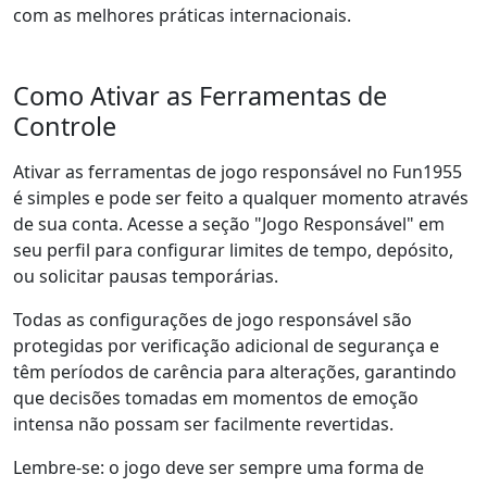
com as melhores práticas internacionais.
Como Ativar as Ferramentas de
Controle
Ativar as ferramentas de jogo responsável no Fun1955
é simples e pode ser feito a qualquer momento através
de sua conta. Acesse a seção "Jogo Responsável" em
seu perfil para configurar limites de tempo, depósito,
ou solicitar pausas temporárias.
Todas as configurações de jogo responsável são
protegidas por verificação adicional de segurança e
têm períodos de carência para alterações, garantindo
que decisões tomadas em momentos de emoção
intensa não possam ser facilmente revertidas.
Lembre-se: o jogo deve ser sempre uma forma de