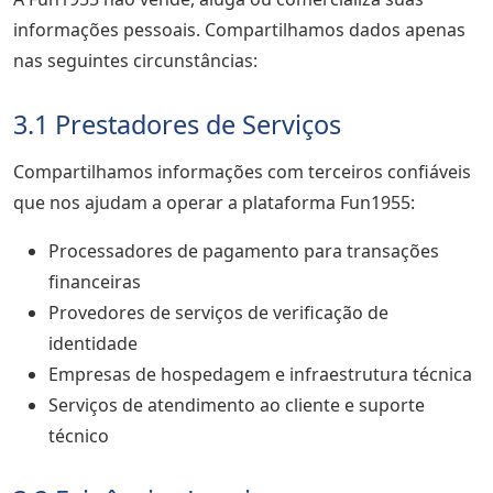
informações pessoais. Compartilhamos dados apenas
nas seguintes circunstâncias:
3.1 Prestadores de Serviços
Compartilhamos informações com terceiros confiáveis
que nos ajudam a operar a plataforma Fun1955:
Processadores de pagamento para transações
financeiras
Provedores de serviços de verificação de
identidade
Empresas de hospedagem e infraestrutura técnica
Serviços de atendimento ao cliente e suporte
técnico