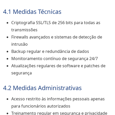
4.1 Medidas Técnicas
Criptografia SSL/TLS de 256 bits para todas as
transmissões
Firewalls avançados e sistemas de detecção de
intrusão
Backup regular e redundância de dados
Monitoramento contínuo de segurança 24/7
Atualizações regulares de software e patches de
segurança
4.2 Medidas Administrativas
Acesso restrito às informações pessoais apenas
para funcionários autorizados
Treinamento regular em segurança e privacidade