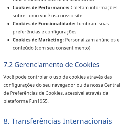
Cookies de Performance:
Coletam informações
sobre como você usa nosso site
Cookies de Funcionalidade:
Lembram suas
preferências e configurações
Cookies de Marketing:
Personalizam anúncios e
conteúdo (com seu consentimento)
7.2 Gerenciamento de Cookies
Você pode controlar o uso de cookies através das
configurações do seu navegador ou da nossa Central
de Preferências de Cookies, acessível através da
plataforma Fun1955.
8. Transferências Internacionais