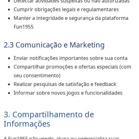
Detectar atividades suspeitas ou não autorizadas
Cumprir obrigações legais e regulamentares
Manter a integridade e segurança da plataforma
Fun1955
2.3 Comunicação e Marketing
Enviar notificações importantes sobre sua conta
Compartilhar promoções e ofertas especiais (com
seu consentimento)
Realizar pesquisas de satisfação e feedback
Informar sobre novos jogos e funcionalidades
3. Compartilhamento de
Informações
A Fun1955 não vende, aluga ou comercializa suas